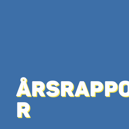
ÅRSRAPP
R