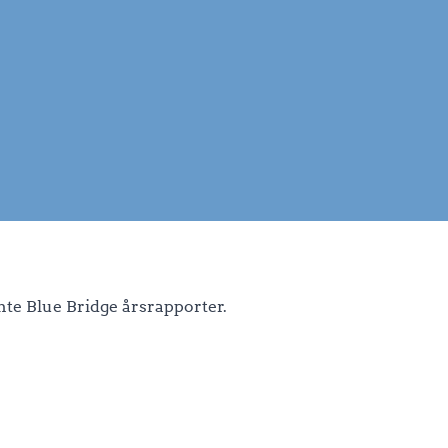
nte Blue Bridge årsrapporter.