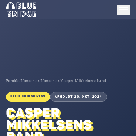
Forside
/
Koncerter
/
Koncerter
/
Casper Mikkelsens band
BLUE BRIDGE KIDS
AFHOLDT 20. OKT. 2024
CASPER
MIKKELSENS