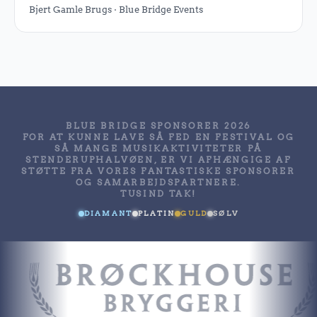
Bjert Gamle Brugs · Blue Bridge Events
BLUE BRIDGE SPONSORER 2026
FOR AT KUNNE LAVE SÅ FED EN FESTIVAL OG
SÅ MANGE MUSIKAKTIVITETER PÅ
STENDERUPHALVØEN, ER VI AFHÆNGIGE AF
STØTTE FRA VORES FANTASTISKE SPONSORER
OG SAMARBEJDSPARTNERE.
TUSIND TAK!
DIAMANT
PLATIN
GULD
SØLV