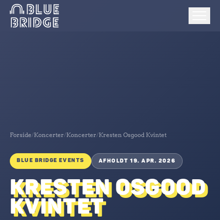
Forside
/
Koncerter
/
Koncerter
/
Kresten Osgood Kvintet
BLUE BRIDGE EVENTS
AFHOLDT 19. APR. 2026
KRESTEN OSGOOD
KVINTET