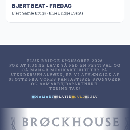
BJERT BEAT - FREDAG
Bjert Gamle Brugs · Blue Bridge Events
BLUE BRIDGE SPONSORER 2026
FOR AT KUNNE LAVE SÅ FED EN FESTIVAL OG
SÅ MANGE MUSIKAKTIVITETER PÅ
STENDERUPHALVØEN, ER VI AFHÆNGIGE AF
STØTTE FRA VORES FANTASTISKE SPONSORER
OG SAMARBEJDSPARTNERE.
TUSIND TAK!
DIAMANT
PLATIN
GULD
SØLV