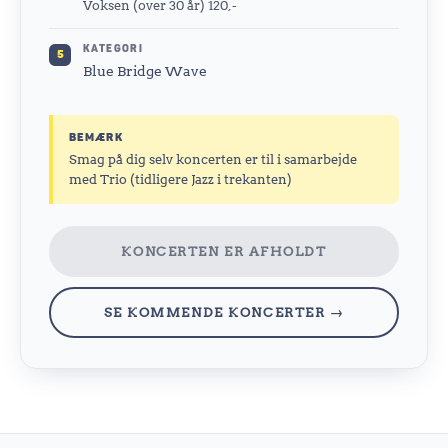
Voksen (over 30 år) 120,-
KATEGORI
5
Blue Bridge Wave
BEMÆRK
Smag på dig selv koncerten er til i samarbejde
med Trio (tidligere Jazz i trekanten)
KONCERTEN ER AFHOLDT
SE KOMMENDE KONCERTER →