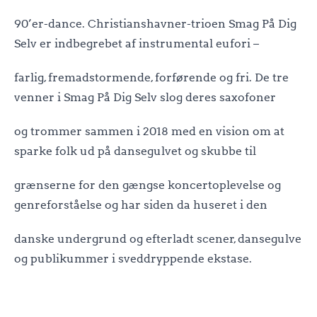
90’er-dance. Christianshavner-trioen Smag På Dig
Selv er indbegrebet af instrumental eufori –
farlig, fremadstormende, forførende og fri. De tre
venner i Smag På Dig Selv slog deres saxofoner
og trommer sammen i 2018 med en vision om at
sparke folk ud på dansegulvet og skubbe til
grænserne for den gængse koncertoplevelse og
genreforståelse og har siden da huseret i den
danske undergrund og efterladt scener, dansegulve
og publikummer i sveddryppende ekstase.