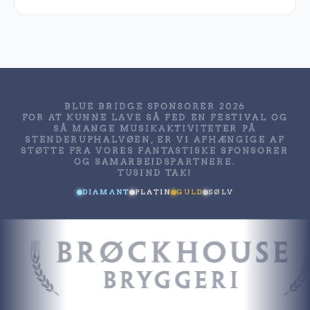
BLUE BRIDGE SPONSORER 2026
FOR AT KUNNE LAVE SÅ FED EN FESTIVAL OG
SÅ MANGE MUSIKAKTIVITETER PÅ
STENDERUPHALVØEN, ER VI AFHÆNGIGE AF
STØTTE FRA VORES FANTASTISKE SPONSORER
OG SAMARBEJDSPARTNERE.
TUSIND TAK!
DIAMANT
PLATIN
GULD
SØLV