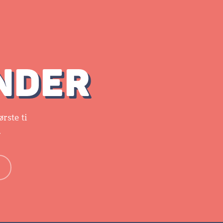
INDER
rste ti
.