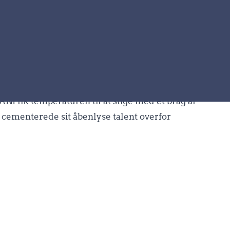
ANI fik temperaturen til at stige med et brag af
cementerede sit åbenlyse talent overfor