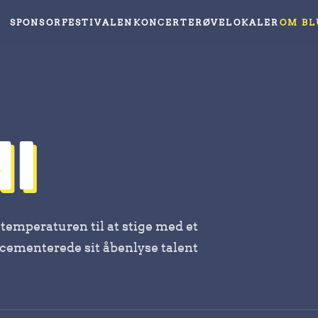
SPONSOR
FESTIVALEN
KONCERTER
ØVELOKALER
OM BL
I
 temperaturen til at stige med et
cementerede sit åbenlyse talent