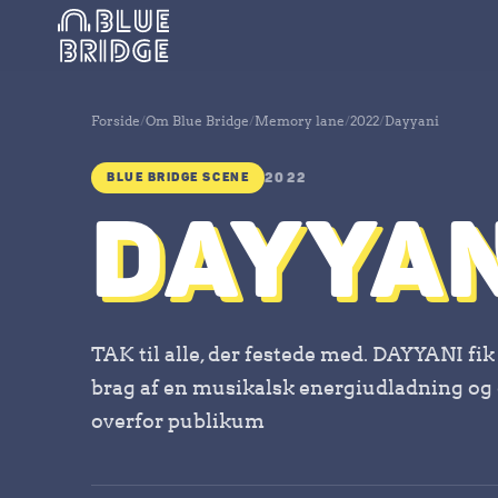
Forside
/
Om Blue Bridge
/
Memory lane
/
2022
/
Dayyani
BLUE BRIDGE SCENE
2022
DAYYAN
TAK til alle, der festede med. DAYYANI fik
brag af en musikalsk energiudladning og 
overfor publikum