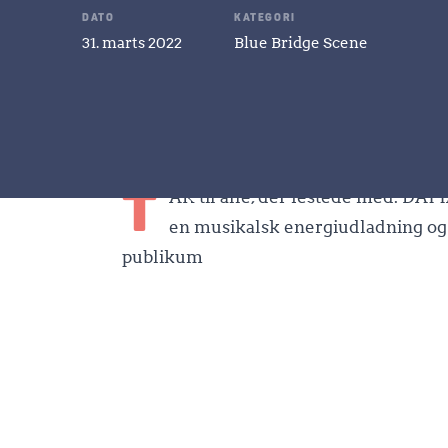
DATO
KATEGORI
31. marts 2022
Blue Bridge Scene
T
AK til alle, der festede med. DAYY
en musikalsk energiudladning og 
publikum